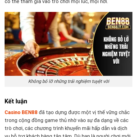
có thể tham gia vào trò chơi mọi lúc, mọi nơi.
Không bỏ lỡ những trải nghiệm tuyệt vời
Kết luận
Casino BEN88
đã tạo dựng được một vị thế vững chắc
trong cộng đồng game thủ nhờ vào sự đa dạng về các
trò chơi, các chương trình khuyến mãi hấp dẫn và dịch
vụ hỗ trợ khách hàng tận tâm. Dù bạn là người chơi mới