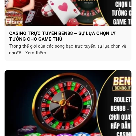
CASINO TRỰC TUYẾN BEN88 – SỰ LỰA CHỌN LÝ
TƯỞNG CHO GAME THỦ
Trong thế giới của các sòng bạc trực tuyến, sự lựa chọn về
nơi để... Xem thêm