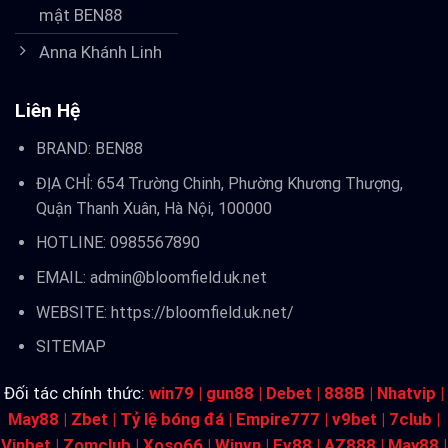
mật BEN88
Anna Khánh Linh
Liên Hệ
BRAND:
BEN88
ĐỊA CHỈ: 654 Trường Chinh, Phường Khương Thượng,
Quận Thanh Xuân, Hà Nội, 100000
HOTLINE: 0985567890
EMAIL:
admin@bloomfield.uk.net
WEBSITE: https://bloomfield.uk.net/
SITEMAP
Đối tác chính thức:
win79
|
gun88
|
Debet
|
888B
|
Nhatvip
|
May88
|
Zbet
|
Tỷ lệ bóng đá
|
Empire777
|
v9bet
|
7club
|
Vinbet
|
Zomclub
|
Xoso66
|
Winvn
|
Ev88
|
AZ888
|
May88
|