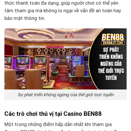
thức thanh toán đa dạng, giúp người chơi có thể yên
tâm tham gia mà không lo ngại về vấn đề an toàn hay
bảo mật thông tin.
Sự phát triển không ngừng của thế giới trực tuyến
Các trò chơi thú vị tại Casino BEN88
Một trong những điểm hấp dẫn nhất khi tham gia